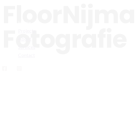
FloorNijm
Doorgaan
naar
inhoud
Home
Fotografie
Projects
About
Services
Contact